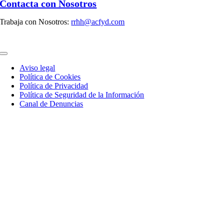
Contacta con Nosotros
Trabaja con Nosotros:
rrhh@acfyd.com
Toggle
Navigation
Aviso legal
Política de Cookies
Política de Privacidad
Política de Seguridad de la Información
Canal de Denuncias