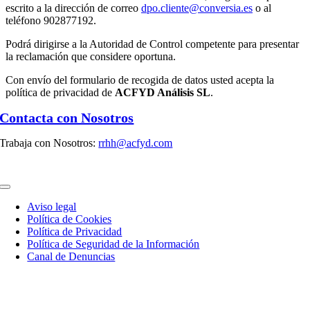
escrito a la dirección de correo
dpo.cliente@conversia.es
o al
teléfono 902877192.
Podrá dirigirse a la Autoridad de Control competente para presentar
la reclamación que considere oportuna.
Con envío del formulario de recogida de datos usted acepta la
política de privacidad de
ACFYD Análisis SL
.
Contacta con Nosotros
Trabaja con Nosotros:
rrhh@acfyd.com
Toggle
Navigation
Aviso legal
Política de Cookies
Política de Privacidad
Política de Seguridad de la Información
Canal de Denuncias