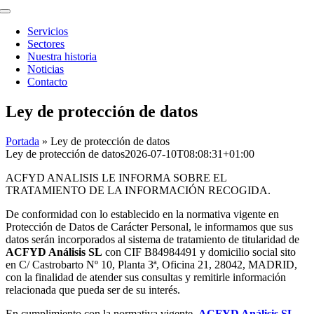
Toggle
Navigation
Servicios
Sectores
Nuestra historia
Noticias
Contacto
Ley de protección de datos
Portada
»
Ley de protección de datos
Ley de protección de datos
2026-07-10T08:08:31+01:00
ACFYD ANALISIS LE INFORMA SOBRE EL
TRATAMIENTO DE LA INFORMACIÓN RECOGIDA.
De conformidad con lo establecido en la normativa vigente en
Protección de Datos de Carácter Personal, le informamos que sus
datos serán incorporados al sistema de tratamiento de titularidad de
ACFYD Análisis SL
con CIF B84984491 y domicilio social sito
en C/ Castrobarto Nº 10, Planta 3ª, Oficina 21, 28042, MADRID,
con la finalidad de atender sus consultas y remitirle información
relacionada que pueda ser de su interés.
En cumplimiento con la normativa vigente,
ACFYD Análisis SL